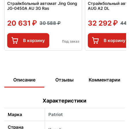
Страйкбольный автомат Jing Gong
Страйкбольный авто
JG-0450A AU 3G Ras
AUG A2 DL
20 631
32 292
30 588
44
В корзину
В корзину
Под заказ
Описание
Отзывы
Комментарии
Характеристики
Марка
Patriot
Страна