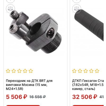
Переходник на ДТК BRT для
ДТКП Гексагон Ста
винтовки Мосина (15 мм,
(7.62х54R, M18x1.5L
M24x1.5R)
камер, сталь)
5 506
32 506
16 556
41