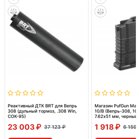
Реактивный ДТК BRT для Вепрь
Магазин PufGun Mag
308 (дульный тормоз, .308 Win,
10/B (Вепрь-308, 10
СОК-95)
7.62х51 мм, черный)
23 003
1 918
37 123
6 159