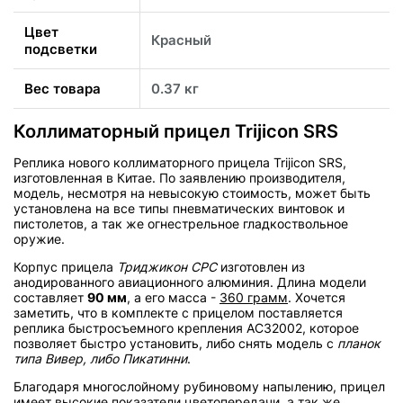
Цвет
Красный
подсветки
Вес товара
0.37 кг
Коллиматорный прицел Trijicon SRS
Реплика нового коллиматорного прицела Trijicon SRS,
изготовленная в Китае. По заявлению производителя,
модель, несмотря на невысокую стоимость, может быть
установлена на все типы пневматических винтовок и
пистолетов, а так же огнестрельное гладкоствольное
оружие.
Корпус прицела
Триджикон СРС
изготовлен из
анодированного авиационного алюминия. Длина модели
составляет
90 мм
, а его масса -
360 грамм
. Хочется
заметить, что в комплекте с прицелом поставляется
реплика быстросъемного крепления AC32002, которое
позволяет быстро установить, либо снять модель с
планок
типа Вивер, либо Пикатинни
.
Благодаря многослойному рубиновому напылению, прицел
имеет высокие показатели цветопередачи, а так же