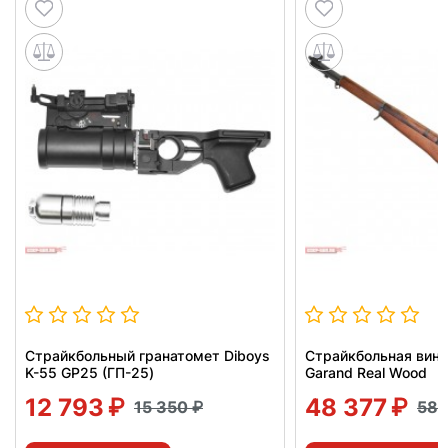
Страйкбольный гранатомет Diboys
Страйкбольная вин
K-55 GP25 (ГП-25)
Garand Real Wood
12 793
48 377
15 350
58 