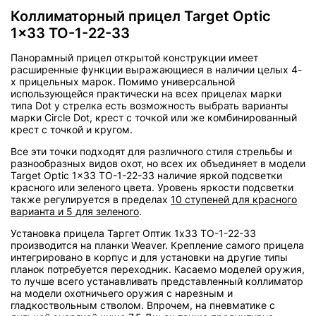
Коллиматорный прицел Target Optic
1x33 TO-1-22-33
Панорамный прицел открытой конструкции имеет
расширенные функции выражающиеся в наличии целых 4-
х прицельных марок. Помимо универсальной
использующейся практически на всех прицелах марки
типа Dot у стрелка есть возможность выбрать варианты
марки Circle Dot, крест с точкой или же комбинированный
крест с точкой и кругом.
Все эти точки подходят для различного стиля стрельбы и
разнообразных видов охот, но всех их объединяет в модели
Target Optic 1x33 TO-1-22-33 наличие яркой подсветки
красного или зеленого цвета. Уровень яркости подсветки
также регулируется в пределах
10 ступеней для красного
варианта и 5 для зеленого
.
Установка прицела Таргет Оптик 1х33 ТО-1-22-33
производится на планки Weaver. Крепление самого прицела
интегрировано в корпус и для установки на другие типы
планок потребуется переходник. Касаемо моделей оружия,
то лучше всего устанавливать представленный коллиматор
на модели охотничьего оружия с нарезным и
гладкоствольным стволом. Впрочем, на пневматике с