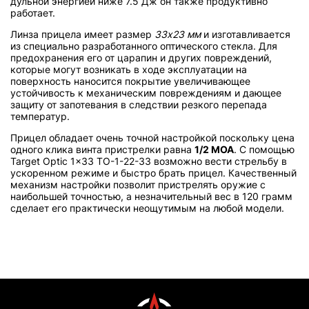
дульной энергией ниже 7.5 Дж он также продуктивно
работает.
Линза прицела имеет размер
33х23 мм
и изготавливается
из специально разработанного оптического стекла. Для
предохранения его от царапин и других повреждений,
которые могут возникать в ходе эксплуатации на
поверхность наносится покрытие увеличивающее
устойчивость к механическим повреждениям и дающее
защиту от запотевания в следствии резкого перепада
температур.
Прицел обладает очень точной настройкой поскольку цена
одного клика винта пристрелки равна
1/2 МОА
. С помощью
Target Optic 1x33 TO-1-22-33 возможно вести стрельбу в
ускоренном режиме и быстро брать прицел. Качественный
механизм настройки позволит пристрелять оружие с
наибольшей точностью, а незначительный вес в 120 грамм
сделает его практически неощутимым на любой модели.