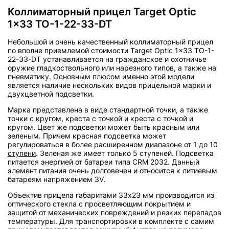
Коллиматорный прицел Target Optic
1x33 TO-1-22-33-DT
Небольшой и очень качественный коллиматорный прицел
по вполне приемлемой стоимости Target Optic 1x33 TO-1-
22-33-DT устанавливается на гражданское и охотничье
оружие гладкоствольного или нарезного типов, а также на
пневматику. Основным плюсом именно этой модели
является наличие нескольких видов прицельной марки и
двухцветной подсветки.
Марка представлена в виде стандартной точки, а также
точки с кругом, креста с точкой и креста с точкой и
кругом. Цвет же подсветки может быть красным или
зеленым. Причем красная подсветка может
регулироваться в более расширенном
диапазоне от 1 до 10
ступени
. Зеленая же имеет только 5 ступеней. Подсветка
питается энергией от батареи типа CRM 2032. Данный
элемент питания очень долговечен и относится к литиевым
батареям напряжением 3V.
Объектив прицела габаритами 33х23 мм производится из
оптического стекла с просветляющим покрытием и
защитой от механических повреждений и резких перепадов
температуры. Для транспортировки в комплекте с самим