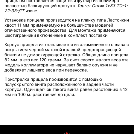
прицелом поставляется защитный футляр из полимера
полностью блокирующий доступ к
Таргет Оптик 1х33 ТО-1-
22-33-ДТ
извне.
Установка прицела производится на планку типа Ласточкин
хвост 11 мм применяемую на большинстве моделей
отечественного производства. Для монтажа применяются
шестигранники включенные в комплект поставки.
Корпус прицела изготавливается из алюминиевого сплава с
покрытием черной матовой краской предотвращающей
блики и не демаскирующей стрелка. Общая длина прицела
82 мм, а его вес 120 грамм. За счет своего малого веса эта
модель коллиматора не нарушает баланс оружия и не
добавляет лишнего веса при переноске.
Пристрелка прицела производится с помощью
полускрытого винта расположенного в задней части
корпуса. Один щелчок такого винта равен расстоянию в 12
мм на 100 м. расстояния до цели.