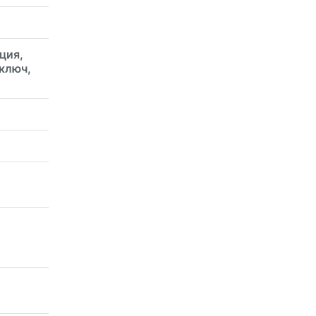
ция,
 ключ,