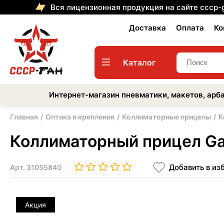
Вся лицензионная продукция на сайте cccp-
Доставка
Оплата
Ко
Каталог
Интернет-магазин пневматики, макетов, арба
Главная
Оптика и крепления
Коллиматорные прицелы
К
Коллиматорный прицел G
Добавить в из
Арт.
31055840
Акция