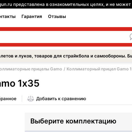
gun.ru представлена в ознакомительных целях, и не може
нтакты
Гарантия
Отзывы
летов и луков, товаров для страйкбола и самообороны. Б
оллиматорные прицелы Gamo
Коллиматорный прицел Gamo 
amo 1х35
бранное
Добавить к сравнению
Выберите комплектацию