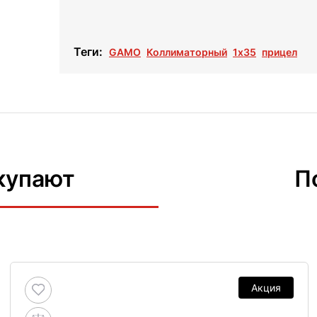
Теги:
GAMO
Коллиматорный
1х35
прицел
купают
П
Акция