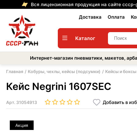
Вся лицензионная продукция на сайте cccp-
Доставка
Оплата
Ко
Каталог
Интернет-магазин пневматики, макетов, арба
Главная
Кобуры, чехлы, кейсы (подсумки)
Кейсы и боксы
Кейс Negrini 1607SEC
Добавить в из
Арт.
31054913
Акция