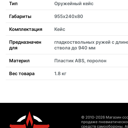
Тип
Оружейный кейс
Габариты
955х240х80
Комплектация
Кейс
Предназначен
гладкоствольных ружей с длин
для
ствола до 940 мм
Материл
Пластик ABS, поролон
Вес товара
1.8 кг
© 2010-2026 Магазин ccc
продаже пневматическог
средств самообороны, Air