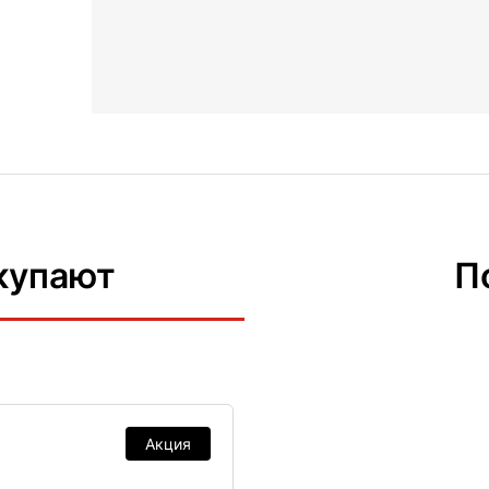
купают
П
Акция