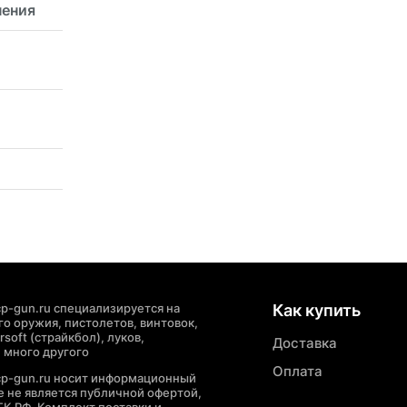
нения
p-gun.ru специализируется на
Как купить
о оружия, пистолетов, винтовок,
soft (страйкбол), луков,
Доставка
 много другого
Оплата
cp-gun.ru носит информационный
де не является публичной офертой,