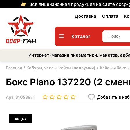
Вся лицензионная продукция на сайте cccp-
Доставка
Оплата
Ко
Каталог
Интернет-магазин пневматики, макетов, арба
Главная
Кобуры, чехлы, кейсы (подсумки)
Кейсы и боксы
Бокс Plano 137220 (2 сме
Добавить в из
Арт.
31053971
Акция