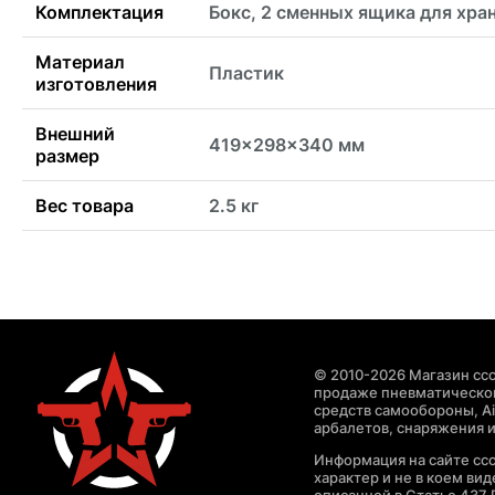
Комплектация
Бокс, 2 сменных ящика для хра
Материал
Пластик
изготовления
Внешний
419x298x340 мм
размер
Вес товара
2.5 кг
© 2010-2026 Магазин ccc
продаже пневматическог
средств самообороны, Air
арбалетов, снаряжения и
Информация на сайте cc
характер и не в коем ви