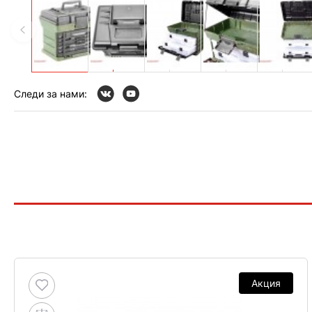
Следи за нами:
Акция