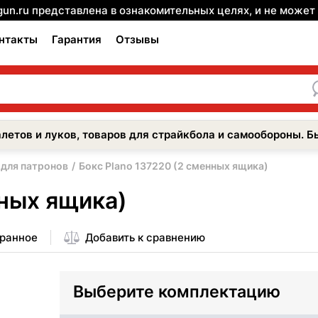
gun.ru представлена в ознакомительных целях, и не може
нтакты
Гарантия
Отзывы
летов и луков, товаров для страйкбола и самообороны. Б
 для патронов
Бокс Plano 137220 (2 сменных ящика)
нных ящика)
бранное
Добавить к сравнению
Выберите комплектацию