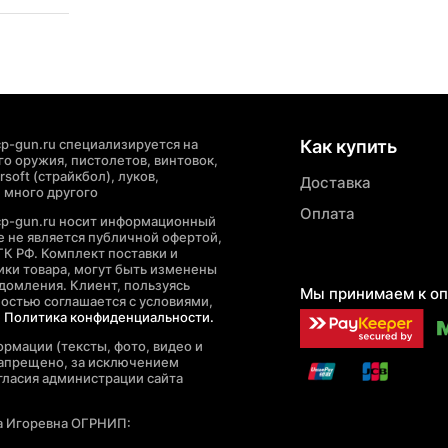
p-gun.ru специализируется на
Как купить
о оружия, пистолетов, винтовок,
soft (страйкбол), луков,
Доставка
 много другого
Оплата
cp-gun.ru носит информационный
де не является публичной офертой,
ГК РФ. Комплект поставки и
ики товара, могут быть изменены
домления. Клиент, пользуясь
Мы принимаем к оп
ностью соглашается с условиями,
е
Политика конфиденциальности.
рмации (тексты, фото, видео и
запрещено, за исключением
гласия администрации сайта
а Игоревна ОГРНИП: