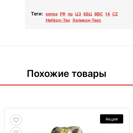
Теги:
кепка
PR
пр
ЦЗ
ББЦ
BBC
14
CZ
Helikon-Tex
Хеликон-Текс
Похожие товары
Акция