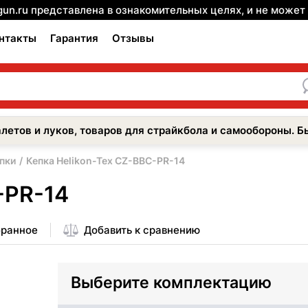
gun.ru представлена в ознакомительных целях, и не може
нтакты
Гарантия
Отзывы
летов и луков, товаров для страйкбола и самообороны. Б
пки
Кепка Helikon-Tex CZ-BBC-PR-14
-PR-14
бранное
Добавить к сравнению
Выберите комплектацию