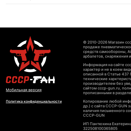
© 2010-2026 Магазин ccc
продаже пневматическог
средств самообороны, Air
арбалетов, снаряжения и
Информация на сайте cc
характер и не в коем ви
описанной в Статье 437 
технические харктерист
производителем без уве
сайтом cccp-gun.ru, пол
Мобильная версия
прописанными в раздел
Копирование любой инфо
Политика конфиденциальности
др.) с сайта CCCP-GUN 
наличия письменного со
CCCP-GUN
ИП Пантюхина Екатерин
322508100365805