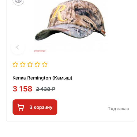
Кепка Remington (Камыш)
3 158
2 438
В корзину
Под заказ