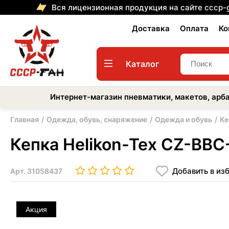
Вся лицензионная продукция на сайте cccp-
Доставка
Оплата
Ко
Каталог
Интернет-магазин пневматики, макетов, арба
Главная
Одежда, обувь, снаряжение
Одежда и обувь
Ке
Кепка Helikon-Tex CZ-BBC
Добавить в из
Арт.
31058437
Акция