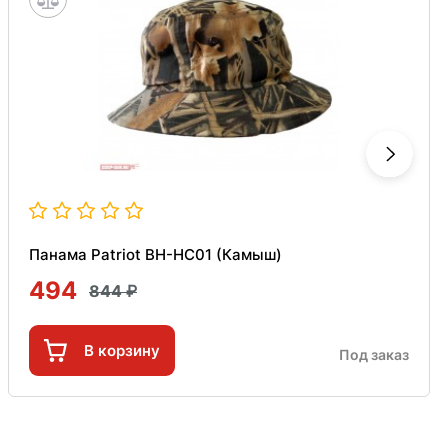
Панама Patriot BH-HC01 (Камыш)
494
844
В корзину
Под заказ