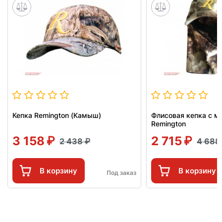
Кепка Remington (Камыш)
Флисовая кепка с м
Remington
3 158
2 715
2 438
4 68
В корзину
В корзину
Под заказ