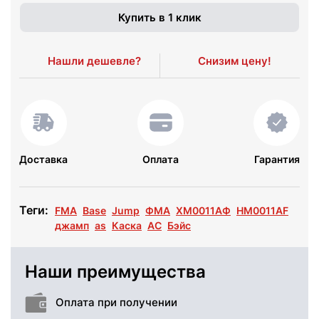
Купить в 1 клик
Нашли дешевле?
Снизим цену!
Доставка
Оплата
Гарантия
Теги:
FMA
Base
Jump
ФМА
ХМ0011АФ
HM0011AF
джамп
as
Каска
АС
Бэйс
Наши преимущества
Оплата при получении