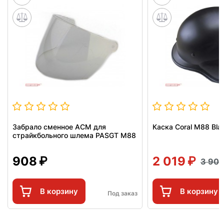
Забрало сменное ACM для
Каска Coral M88 Bl
страйкбольного шлема PASGT M88
908
2 019
3 90
В корзину
В корзину
Под заказ