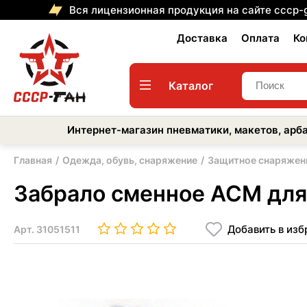
Вся лицензионная продукция на сайте cccp-
Доставка
Оплата
Ко
Каталог
Интернет-магазин пневматики, макетов, арба
Главная
Одежда, обувь, снаряжение
Защитное снаряжен
Забрало сменное ACM для
Добавить в из
Арт.
31051511