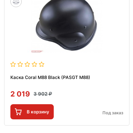
Каска Coral M88 Black (PASGT M88)
2 019
3 902
В корзину
Под заказ