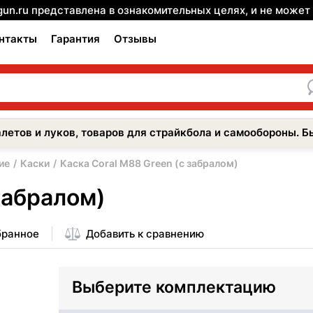
gun.ru представлена в ознакомительных целях, и не може
нтакты
Гарантия
Отзывы
летов и луков, товаров для страйкбола и самообороны. Б
ие
Каски
Каска Coral M88 Green (c забралом)
забралом)
бранное
Добавить к сравнению
Выберите комплектацию