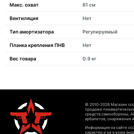
Макс. охват
61 см
Вентиляция
Нет
Тип амортизатора
Регулируемый
Планка крепления ПНВ
Нет
Вес товара
0.9 кг
© 2010-2026 Магазин ccc
продаже пневматическог
средств самообороны, Air
арбалетов, снаряжения и
Информация на сайте cc
характер и не в коем ви