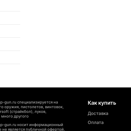
p-gun.ru специализируется на
Как купить
о оружия, пистолетов, винтовок,
soft (страйкбол), луков,
Доставка
 много другого
Оплата
cp-gun.ru носит информационный
де не является публичной офертой,