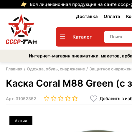
Вся лицензионная продукция на сайте cccp-
Доставка
Оплата
Ко
Каталог
Интернет-магазин пневматики, макетов, арба
Главная
Одежда, обувь, снаряжение
Защитное снаряжен
Каска Coral M88 Green (c 
Добавить в из
Арт.
31052352
Акция