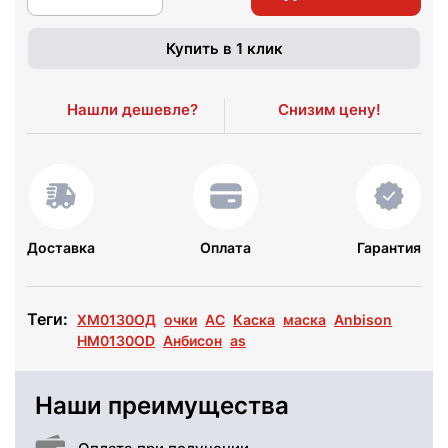
Купить в 1 клик
Нашли дешевле?
Снизим цену!
Доставка
Оплата
Гарантия
Теги:
ХМ0130ОД
очки
АС
Каска
маска
Anbison
HM0130OD
Анбисон
as
Наши преимущества