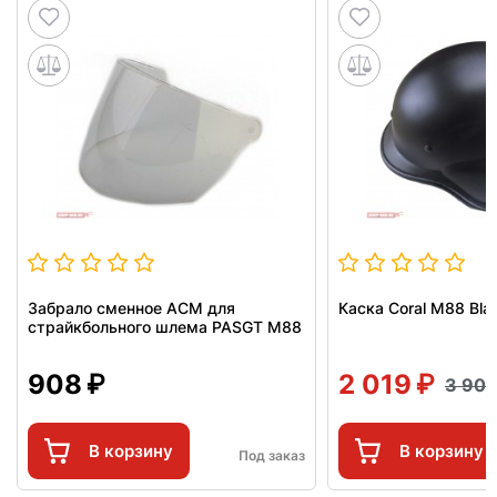
Забрало сменное ACM для
Каска Coral M88 Bl
страйкбольного шлема PASGT M88
908
2 019
3 90
В корзину
В корзину
Под заказ