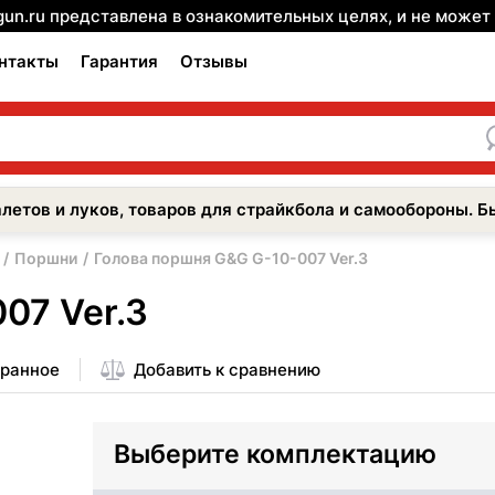
gun.ru представлена в ознакомительных целях, и не може
нтакты
Гарантия
Отзывы
летов и луков, товаров для страйкбола и самообороны. Б
Поршни
Голова поршня G&G G-10-007 Ver.3
07 Ver.3
бранное
Добавить к сравнению
Выберите комплектацию