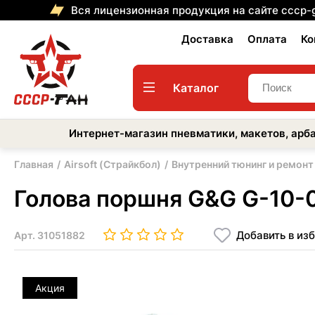
Вся лицензионная продукция на сайте cccp-
Доставка
Оплата
Ко
Каталог
Интернет-магазин пневматики, макетов, арба
Главная
Airsoft (Страйкбол)
Внутренний тюнинг и ремонт
Голова поршня G&G G-10-0
Добавить в из
Арт.
31051882
Акция