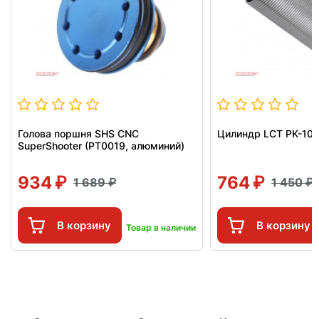
Голова поршня SHS CNC
Цилиндр LCT PK-105
SuperShooter (PT0019, алюминий)
934
764
1 689
1 450
В корзину
В корзину
Товар в наличии