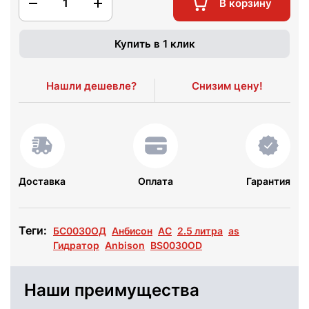
1
В корзину
Купить в 1 клик
Нашли дешевле?
Снизим цену!
Доставка
Оплата
Гарантия
Теги:
БС0030ОД
Анбисон
АС
2.5 литра
as
Гидратор
Anbison
BS0030OD
Наши преимущества