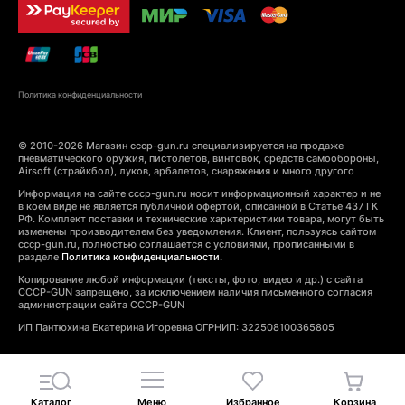
Политика конфиденциальности
© 2010-2026 Магазин cccp-gun.ru специализируется на продаже
пневматического оружия, пистолетов, винтовок, средств самообороны,
Airsoft (страйкбол), луков, арбалетов, снаряжения и много другого
Информация на сайте cccp-gun.ru носит информационный характер и не
в коем виде не является публичной офертой, описанной в Статье 437 ГК
РФ. Комплект поставки и технические харктеристики товара, могут быть
изменены производителем без уведомления. Клиент, пользуясь сайтом
cccp-gun.ru, полностью соглашается с условиями, прописанными в
разделе
Политика конфиденциальности.
Копирование любой информации (тексты, фото, видео и др.) с сайта
CCCP-GUN запрещено, за исключением наличия письменного согласия
администрации сайта CCCP-GUN
ИП Пантюхина Екатерина Игоревна ОГРНИП: 322508100365805
Каталог
Меню
Избранное
Корзина