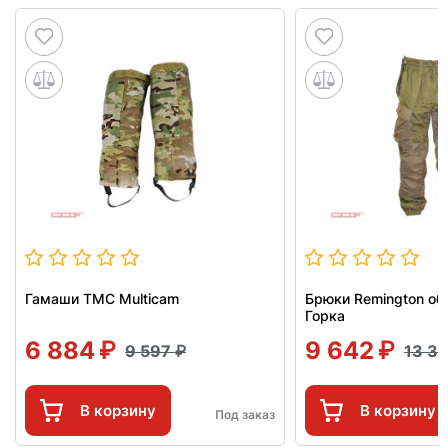
Гамаши TMC Multicam
Брюки Remington об
Горка
6 884
9 642
9 597
13 3
В корзину
В корзину
Под заказ