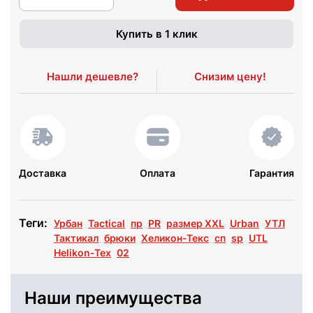
Купить в 1 клик
Нашли дешевле?
Снизим цену!
Доставка
Оплата
Гарантия
Теги:
Урбан
Tactical
пр
PR
размер XXL
Urban
УТЛ
Тактикал
брюки
Хеликон-Текс
сп
sp
UTL
Helikon-Tex
02
Наши преимущества