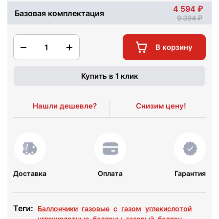
4 594
Базовая комплектация
9 394
1
В корзину
Купить в 1 клик
Нашли дешевле?
Снизим цену!
Доставка
Оплата
Гарантия
Теги:
Баллончики
газовые
с
газом
углекислотой
углекислотные
баллоны
газовый
баллон