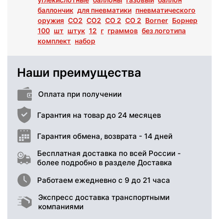
баллончик
для пневматики
пневматического
оружия
CO2
СО2
CO 2
СО 2
Borner
Борнер
100
шт
штук
12
г
граммов
без логотипа
комплект
набор
Наши преимущества
Оплата при получении
Гарантия на товар до 24 месяцев
Гарантия обмена, возврата - 14 дней
Бесплатная доставка по всей России -
более подробно в разделе Доставка
Работаем ежедневно с 9 до 21 часа
Экспресс доставка транспортными
компаниями