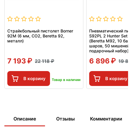
Страйкбольный пистолет Borner
Пневматический пис
92M (6 мм, CO2, Beretta 92,
S92PL 2 Hunter Set
металл)
(Beretta M92, 10 ба
шаров, 50 мишеней,
подарочный набор)
7 193
6 896
22 118
19 8
В корзину
В корзину
Товар в наличии
Описание
Отзывы
Комментарии