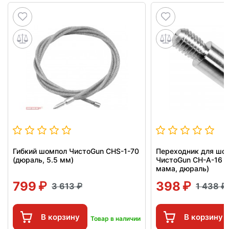
Гибкий шомпол ЧистоGun CHS-1-70
Переходник для шо
(дюраль, 5.5 мм)
ЧистоGun CH-A-16 (
мама, дюраль)
799
398
3 613
1 438
В корзину
В корзину
Товар в наличии