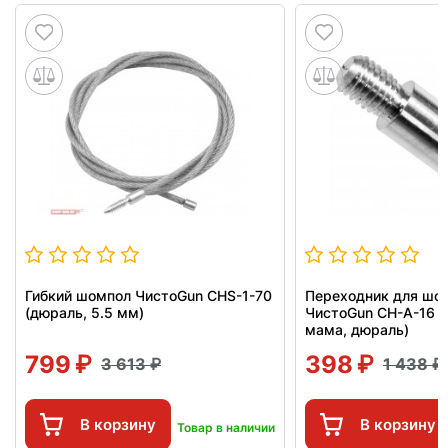
Гибкий шомпол ЧистоGun CHS-1-70
Переходник для шо
(дюраль, 5.5 мм)
ЧистоGun CH-A-16 (
мама, дюраль)
799
398
3 613
1 438
В корзину
В корзину
Товар в наличии