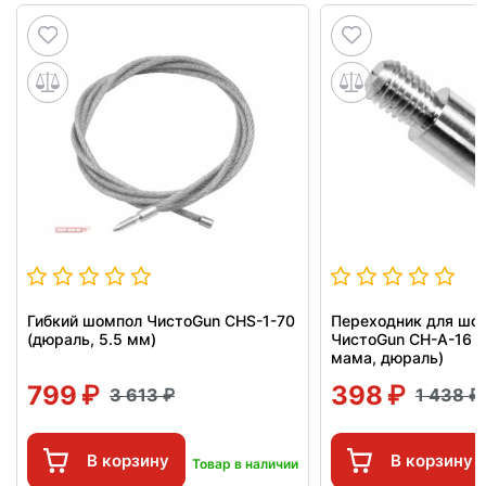
Гибкий шомпол ЧистоGun CHS-1-70
Переходник для шо
(дюраль, 5.5 мм)
ЧистоGun CH-A-16 (
мама, дюраль)
799
398
3 613
1 438
В корзину
В корзину
Товар в наличии