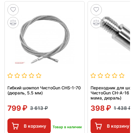
Гибкий шомпол ЧистоGun CHS-1-70
Переходник для шо
(дюраль, 5.5 мм)
ЧистоGun CH-A-16 (
мама, дюраль)
799
398
3 613
1 438
В корзину
В корзину
Товар в наличии