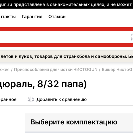
gun.ru представлена в ознакомительных целях, и не може
нтакты
Гарантия
Отзывы
летов и луков, товаров для страйкбола и самообороны. Б
ужия
Приспособления для чистки ЧИСТОGUN
Вишер ЧистоGu
юраль, 8/32 папа)
бранное
Добавить к сравнению
Выберите комплектацию