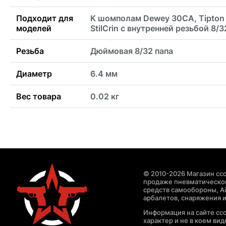
Подходит для
К шомполам Dewey 30CА, Tipton 
моделей
StilCrin с внутренней резьбой 8/3
Резьба
Дюймовая 8/32 папа
Диаметр
6.4 мм
Вес товара
0.02 кг
© 2010-2026 Магазин ccc
продаже пневматическог
средств самообороны, Air
арбалетов, снаряжения и
Информация на сайте cc
характер и не в коем ви