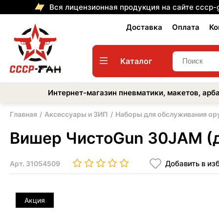
Вся лицензионная продукция на сайте cccp-
Доставка
Оплата
Ко
Каталог
Интернет-магазин пневматики, макетов, арба
Главная
Аксессуары и ЗИП
Наборы для обслуживания ор
Вишер ЧистоGun 30JAM (д
Добавить в из
Арт.
31054509
Акция