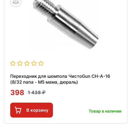
Переходник для шомпола ЧистоGun CH-A-16
(8/32 папа - M5 мама, дюраль)
398
1 438
В корзину
Товар в наличии