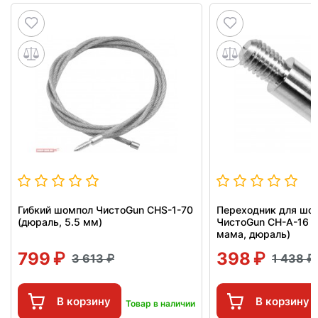
Гибкий шомпол ЧистоGun CHS-1-70
Переходник для шо
(дюраль, 5.5 мм)
ЧистоGun CH-A-16 (
мама, дюраль)
799
398
3 613
1 438
В корзину
В корзину
Товар в наличии