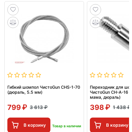
Гибкий шомпол ЧистоGun CHS-1-70
Переходник для шо
(дюраль, 5.5 мм)
ЧистоGun CH-A-16 (
мама, дюраль)
799
398
3 613
1 438
В корзину
В корзину
Товар в наличии