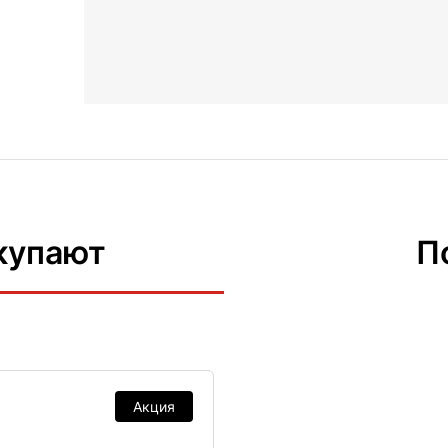
купают
П
Акция