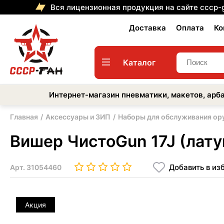
Вся лицензионная продукция на сайте cccp-
Доставка
Оплата
Ко
Каталог
Интернет-магазин пневматики, макетов, арба
Главная
Аксессуары и ЗИП
Наборы для обслуживания ор
Вишер ЧистоGun 17J (лату
Добавить в из
Арт.
31054460
Акция