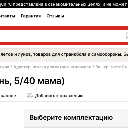
gun.ru представлена в ознакомительных целях, и не може
нтакты
Гарантия
Отзывы
летов и луков, товаров для страйкбола и самообороны. Б
ужия
Адаптер-иголки для патчей на шомпол
Вишер ЧистоGun
нь, 5/40 мама)
бранное
Добавить к сравнению
Выберите комплектацию