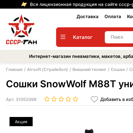
Вся лицензионная продукция на сайте cccp-
Доставка
Оплата
Ко
Каталог
Интернет-магазин пневматики, макетов, арба
Главная
Airsoft (Страйкбол)
Внешний тюнинг
Сошки
С
Сошки SnowWolf M88T ун
Добавить в из
Арт.
31052098
Акция