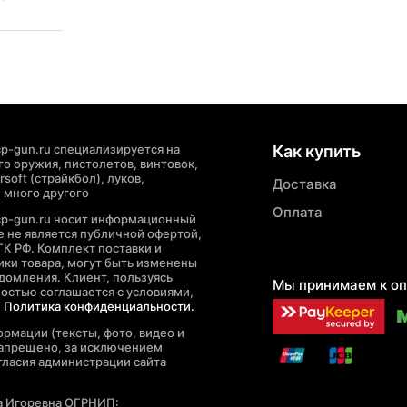
p-gun.ru специализируется на
Как купить
о оружия, пистолетов, винтовок,
soft (страйкбол), луков,
Доставка
 много другого
Оплата
cp-gun.ru носит информационный
де не является публичной офертой,
ГК РФ. Комплект поставки и
ики товара, могут быть изменены
домления. Клиент, пользуясь
Мы принимаем к оп
ностью соглашается с условиями,
е
Политика конфиденциальности.
рмации (тексты, фото, видео и
запрещено, за исключением
гласия администрации сайта
а Игоревна ОГРНИП: