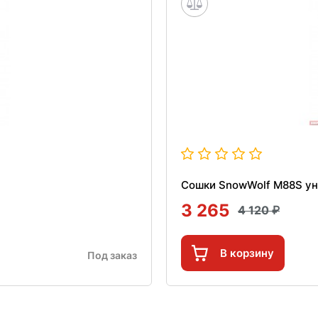
Сошки SnowWolf M88S у
3 265
4 120
В корзину
Под заказ