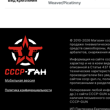
Вид крепления
Weaver/Picatinny
© 2010-2026 Магазин ccc
продаже пневматическог
средств самообороны, Air
арбалетов, снаряжения и
Информация на сайте cc
характер и не в коем ви
описанной в Статье 437 
технические харктерист
производителем без уве
сайтом cccp-gun.ru, пол
Мобильная версия
прописанными в раздел
Копирование любой инфо
Политика конфиденциальности
др.) с сайта CCCP-GUN 
наличия письменного со
CCCP-GUN
ИП Пантюхина Екатерин