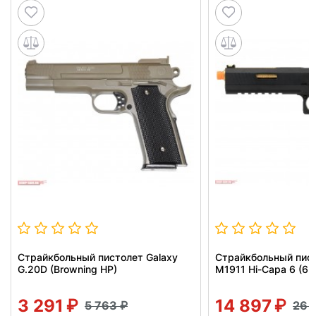
Страйкбольный пистолет Galaxy
Страйкбольный пист
G.20D (Browning HP)
M1911 Hi-Capa 6 (6 
3 291
14 897
5 763
26 