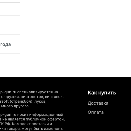
 года
p-gun.ru специализируется на
Как купить
о оружия, пистолетов, винтовок,
soft (страйкбол), луков,
Доставка
 много другого
Оплата
cp-gun.ru носит информационный
де не является публичной офертой,
ГК РФ. Комплект поставки и
ики товара, могут быть изменены