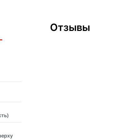
Отзывы
сть)
верху