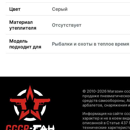
Цвет
Серый
Материал
Отсутствует
утеплителя
Модель
Рыбалки и охоты в теплое время
подходит для
© 2010-2026 Магазин ccc
продаже пневматическог
средств самообороны, Air
арбалетов, снаряжения и
Информация на сайте cc
характер и не в коем ви
описанной в Статье 437 
технические харктерист