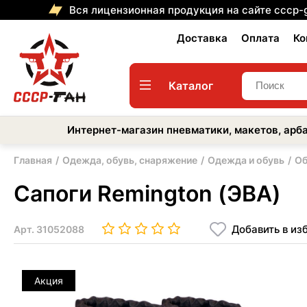
Вся лицензионная продукция на сайте cccp-
Доставка
Оплата
Ко
Каталог
Интернет-магазин пневматики, макетов, арба
Главная
Одежда, обувь, снаряжение
Одежда и обувь
Об
Сапоги Remington (ЭВА)
Добавить в из
Арт.
31052088
Акция