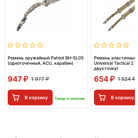
Ремень оружейный Patriot BH-SL05
Ремень эластичный 
(одноточечный, ACU, карабин)
Universal Tactical 2 
двухточка)
947
654
1 977
1 524
В корзину
В корзину
Товар в наличии