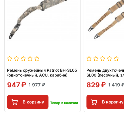
Ремень оружейный Patriot BH-SL05
Ремень двухточечный
(одноточечный, ACU, карабин)
SL00 (песочный, эл
947
829
1 977
1 419
В корзину
В корзину
Товар в наличии