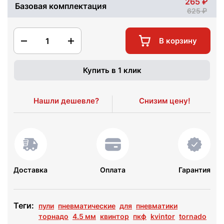
265
Базовая комплектация
625
1
В корзину
Купить в 1 клик
Нашли дешевле?
Снизим цену!
Доставка
Оплата
Гарантия
Теги:
пули
пневматические
для
пневматики
торнадо
4.5 мм
квинтор
пкф
kvintor
tornado