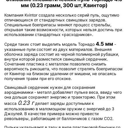
мм (0.23 грамм, 300 шт, Квинтор)
Компания Kvintor создала несколько серий пуль, ощутимо
отличающихся от стандартных свинцовых зарядов.
Специальные боеприпасы меняют процесс стрельбы,
открывая такие возможности, которых нельзя достичь при
использовании стандартных «расходников».
4.5 мм
Среди таких стоит выделить модель Торнадо
-
указанные пули состоят из двух материалов. Внешняя
оболочка заряда состоит из черной полимерной рубашки,
внутри которой разместился свинцовый сердечник.
Сочетание пластика с металлом позволило снизить
вероятность рикошета, что позволит стрелять боеприпасом
от Квинтор на близком удалении от мишени, не опасаясь
получения травм при его отскоке.
Свинцовый сердечник нужен для сохранения
аэродинамики - металл добавляет пульке веса, ввиду чего
она дольше сохраняет энергию и траекторию. При этом
0.23 г
масса
делает заряды доступными к
использованию в маломощном оружии с энергией до 3
Джоулей. В качестве примера можно привести
револьверы, работающие от баллончиков с газом СО2.
Пульки укладывают в тару в виде пластиковой баночки со