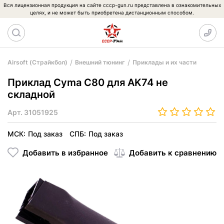
Вся лицензионная продукция на сайте cccp-gun.ru представлена в ознакомительных
целях, и не может быть приобретена дистанционным способом.
Airsoft (Страйкбол)
Внешний тюнинг
Приклады и их части
Приклад Cyma C80 для AK74 не
складной
Арт.
31051925
МСК:
Под заказ
СПБ:
Под заказ
Добавить в избранное
Добавить к сравнению