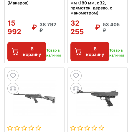
(Макаров)
мм (180 мм, d32,
прямоток, дерево, с
манометром)
15
32
38 792
53 405
992
255
В
В
Товар в
Товар в
корзину
корзину
наличии
наличии