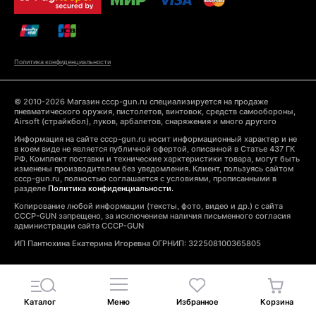
Политика конфиденциальности
© 2010-2026 Магазин cccp-gun.ru специализируется на продаже
пневматического оружия, пистолетов, винтовок, средств самообороны,
Airsoft (страйкбол), луков, арбалетов, снаряжения и много другого
Информация на сайте cccp-gun.ru носит информационный характер и не
в коем виде не является публичной офертой, описанной в Статье 437 ГК
РФ. Комплект поставки и технические харктеристики товара, могут быть
изменены производителем без уведомления. Клиент, пользуясь сайтом
cccp-gun.ru, полностью соглашается с условиями, прописанными в
разделе
Политика конфиденциальности.
Копирование любой информации (тексты, фото, видео и др.) с сайта
CCCP-GUN запрещено, за исключением наличия письменного согласия
администрации сайта CCCP-GUN
ИП Пантюхина Екатерина Игоревна ОГРНИП: 322508100365805
Каталог
Меню
Избранное
Корзина