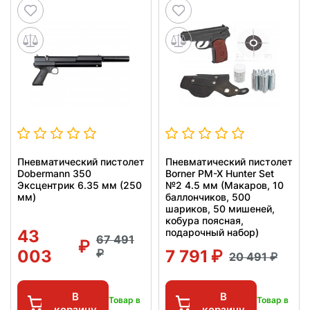
Пневматический пистолет
Пневматический пистолет
Dobermann 350
Borner PM-X Hunter Set
Эксцентрик 6.35 мм (250
№2 4.5 мм (Макаров, 10
мм)
баллончиков, 500
шариков, 50 мишеней,
кобура поясная,
43
подарочный набор)
67 491
003
7 791
20 491
В
В
Товар в
Товар в
корзину
корзину