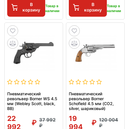
В
В
Товар в
Товар в
корзину
корзину
наличии
наличии
Пневматический
Пневматический
револьвер Borner WS 4.5
револьвер Borner
мм (Webley Scott, black,
Schofield 4.5 мм (CO2,
BB)
silver, шариковый)
22
19
37 992
120 004
992
994