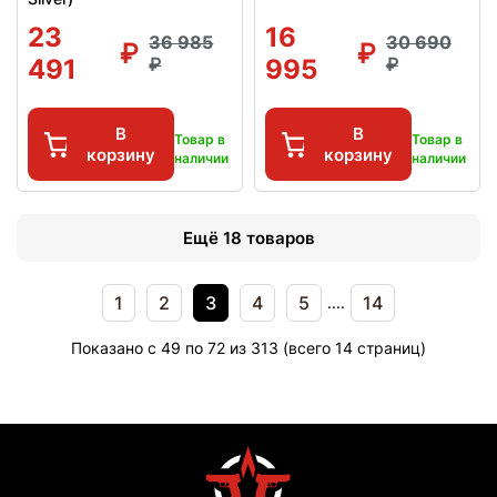
23
16
36 985
30 690
491
995
В
В
Товар в
Товар в
корзину
корзину
наличии
наличии
Ещё 18 товаров
1
2
3
4
5
14
....
Показано с 49 по 72 из 313 (всего 14 страниц)