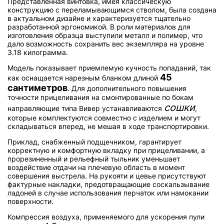
Представленная винтовка, имея классическую
конструкцию с переламывающимся стволом, была создана
в актуальном дизайне и характеризуется тщательно
разработанной эргономикой. В роли материалов для
изготовления образца выступили металл и полимер, что
дало возможность сохранить вес экземпляра на уровне
3.18 килограмма.
Модель показывает приемлемую кучность попаданий, так
45
как оснащается нарезным бланком длиной
сантиметров
. Для дополнительного повышения
точности прицеливания на смонтированные по бокам
сошки
направляющие типа Вивер устанавливаются
,
которые комплектуются совместно с изделием и могут
складываться вперед, не мешая в ходе транспортировки.
Приклад, снабженный подщечником, гарантирует
корректную и комфортную вкладку при прицеливании, а
прорезиненный и рельефный тыльник уменьшает
воздействие отдачи на плечевую область в момент
совершения выстрела. На рукояти и цевье присутствуют
фактурные накладки, предотвращающие соскальзывание
ладоней в случае использования перчаток или намокании
поверхности.
Компрессия воздуха, применяемого для ускорения пули