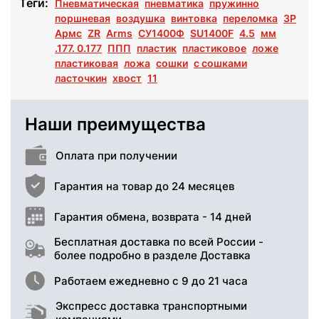
Теги:
Пневматическая
пневматика
пружинно
поршневая
воздушка
винтовка
переломка
ЗР
Армс
ZR
Arms
СУ1400Ф
SU1400F
4.5
мм
.177. 0.177
ППП
пластик
пластиковое
ложе
пластиковая
ложа
сошки
с сошками
ласточкин
хвост
11
Наши преимущества
Оплата при получении
Гарантия на товар до 24 месяцев
Гарантия обмена, возврата - 14 дней
Бесплатная доставка по всей России -
более подробно в разделе Доставка
Работаем ежедневно с 9 до 21 часа
Экспресс доставка транспортными