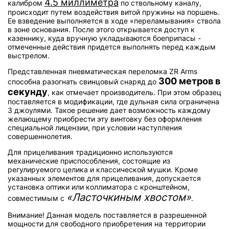
4.5 миллиметра
калибром
по ствольному каналу,
происходит путем воздействия витой пружины на поршень.
Ее взведение выполняется в ходе «переламывания» ствола
в зоне основания. После этого открывается доступ к
казеннику, куда вручную укладываются боеприпасы -
отмеченные действия придется выполнять перед каждым
выстрелом.
Представленная пневматическая переломка ZR Arms
300 метров в
способна разогнать свинцовый снаряд до
секунду
, как отмечает производитель. При этом образец
поставляется в модификации, где дульная сила ограничена
3 джоулями. Такое решение дает возможность каждому
желающему приобрести эту винтовку без оформления
специальной лицензии, при условии наступления
совершеннолетия.
Для прицеливания традиционно используются
механические приспособления, состоящие из
регулируемого целика и классической мушки. Кроме
указанных элементов для прицеливания, допускается
установка оптики или коллиматора с кронштейном,
«Ласточкиным хвостом»
совместимым с
.
Внимание! Данная модель поставляется в разрешенной
мощности для свободного приобретения на территории