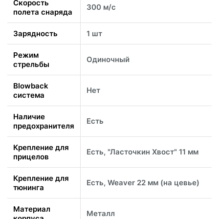
Скорость
300 м/с
полета снаряда
Зарядность
1 шт
Режим
Одиночный
стрельбы
Blowback
Нет
система
Наличие
Есть
предохранителя
Крепление для
Есть, "Ласточкин Хвост" 11 мм
прицелов
Крепление для
Есть, Weaver 22 мм (на цевье)
тюнинга
Материал
Металл
корпуса