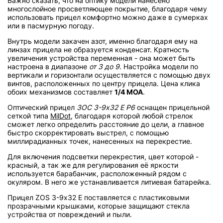
Важно сказать, что на оптику модели нанесено
многослойное просветляющее покрытие, благодаря чему
использовать прицел комфортно можно даже в сумерках
или в пасмурную погоду.
Внутрь модели закачен азот, именно благодаря ему на
линзах прицела не образуется конденсат. Кратность
увеличения устройства переменная - она может быть
настроена в диапазоне
от 3 до 9
. Настройка модели по
вертикали и горизонтали осуществляется с помощью двух
винтов, расположенных по центру прицела. Цена клика
обоих механизмов составляет
1/4 МОА
.
Оптический прицел
ЗОС 3-9х32 Е Р6
оснащен прицельной
сеткой типа
MilDot
, благодаря которой любой стрелок
сможет легко определить расстояние до цели, а главное
быстро скорректировать выстрел, с помощью
миллирадианных точек, нанесенных на перекрестие.
Для включения подсветки перекрестия, цвет которой -
красный, а так же для регулирования её яркости
используется барабанчик, расположенный рядом с
окуляром. В него же устанавливается литиевая батарейка.
Прицел ZOS 3-9х32 E поставляется с пластиковыми
прозрачными крышками, которые защищают стекла
устройства от повреждений и пыли.