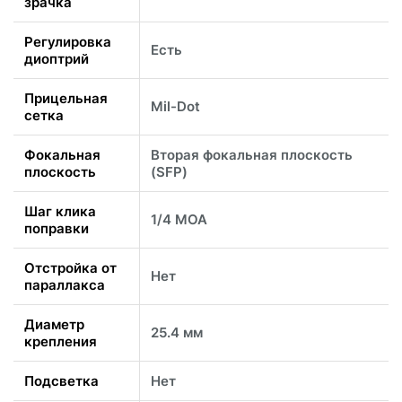
зрачка
Регулировка
Есть
диоптрий
Прицельная
Mil-Dot
сетка
Фокальная
Вторая фокальная плоскость
плоскость
(SFP)
Шаг клика
1/4 MOA
поправки
Отстройка от
Нет
параллакса
Диаметр
25.4 мм
крепления
Подсветка
Нет