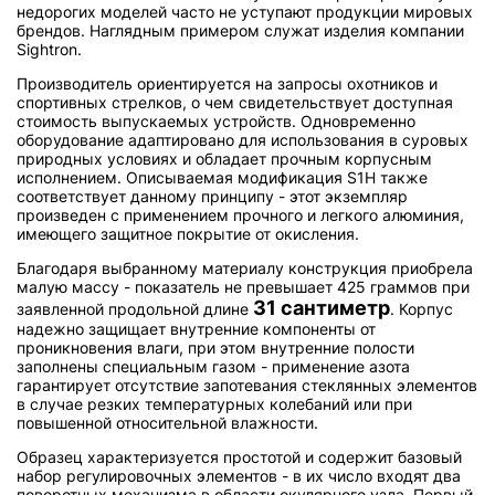
недорогих моделей часто не уступают продукции мировых
брендов. Наглядным примером служат изделия компании
Sightron.
Производитель ориентируется на запросы охотников и
спортивных стрелков, о чем свидетельствует доступная
стоимость выпускаемых устройств. Одновременно
оборудование адаптировано для использования в суровых
природных условиях и обладает прочным корпусным
исполнением. Описываемая модификация S1H также
соответствует данному принципу - этот экземпляр
произведен с применением прочного и легкого алюминия,
имеющего защитное покрытие от окисления.
Благодаря выбранному материалу конструкция приобрела
малую массу - показатель не превышает 425 граммов при
31 сантиметр
заявленной продольной длине
. Корпус
надежно защищает внутренние компоненты от
проникновения влаги, при этом внутренние полости
заполнены специальным газом - применение азота
гарантирует отсутствие запотевания стеклянных элементов
в случае резких температурных колебаний или при
повышенной относительной влажности.
Образец характеризуется простотой и содержит базовый
набор регулировочных элементов - в их число входят два
поворотных механизма в области окулярного узла. Первый