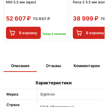
K60 5.5 мм (орех)
Force 2 5.5 мм (колб
52 607
38 999
72 937
78
В корзину
В корзину
Товар в наличии
Описание
Отзывы
Комментарии
Характеристики
Марка
Sightron
Страна
США (Филиппины)