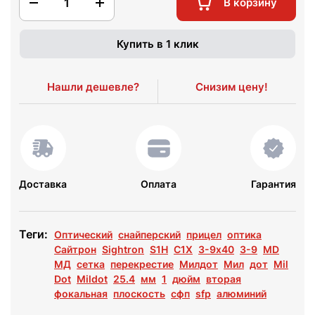
1
В корзину
Купить в 1 клик
Нашли дешевле?
Снизим цену!
Доставка
Оплата
Гарантия
Теги:
Оптический
снайперский
прицел
оптика
Сайтрон
Sightron
S1H
С1Х
3-9x40
3-9
MD
МД
сетка
перекрестие
Милдот
Мил
дот
Mil
Dot
Mildot
25.4
мм
1
дюйм
вторая
фокальная
плоскость
сфп
sfp
алюминий