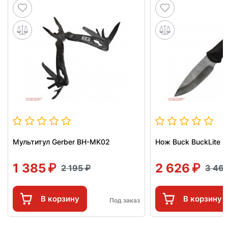
Мультитул Gerber BH-MK02
Нож Buck BuckLite M
1 385
2 626
2 195
3 46
В корзину
В корзину
Под заказ