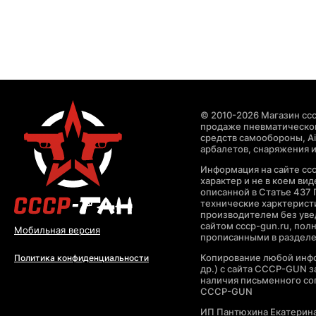
© 2010-2026 Магазин ccc
продаже пневматическог
средств самообороны, Air
арбалетов, снаряжения и
Информация на сайте cc
характер и не в коем ви
описанной в Статье 437 
технические харктерист
производителем без уве
сайтом cccp-gun.ru, пол
Мобильная версия
прописанными в раздел
Копирование любой инфо
Политика конфиденциальности
др.) с сайта CCCP-GUN 
наличия письменного со
CCCP-GUN
ИП Пантюхина Екатерин