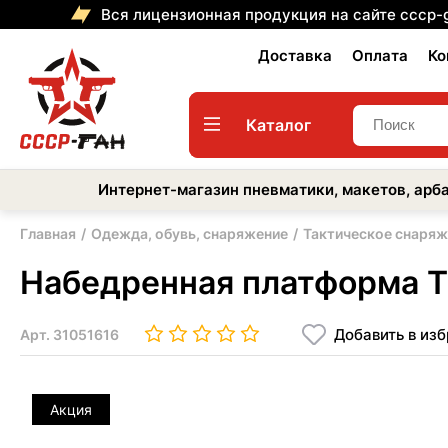
Вся лицензионная продукция на сайте cccp-
Доставка
Оплата
Ко
Каталог
Интернет-магазин пневматики, макетов, арба
Главная
Одежда, обувь, снаряжение
Тактическое снаряж
Набедренная платформа T
Добавить в из
Арт.
31051616
Акция