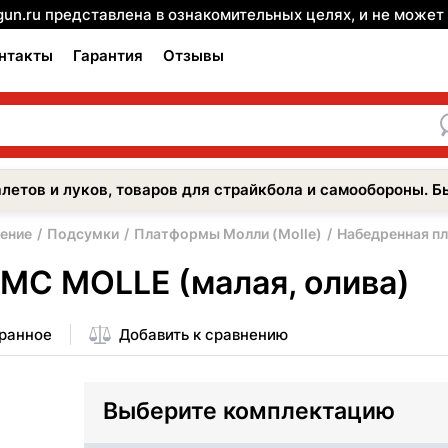
gun.ru представлена в ознакомительных целях, и не може
нтакты
Гарантия
Отзывы
летов и луков, товаров для страйкбола и самообороны. Б
ение
Подсумки
Платформы Молли (Molle)
Набедренная п
MC MOLLE (малая, олива)
бранное
Добавить к сравнению
Выберите комплектацию