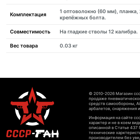
1 оптоволокно (60 мм), планка, 
Комплектация
крепёжных болта.
Совместимость
На гладкие стволы 12 калибра.
Вес товара
0.03 кг
© 2010-2026 Магазин ccc
продаже пневматическог
средств самообороны, Air
арбалетов, снаряжения и
Информация на сайте cc
характер и не в коем ви
описанной в Статье 437 
технические харктерист
производителем без уве