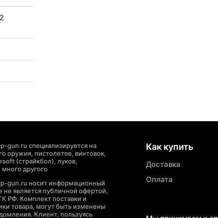
2
p-gun.ru специализируется на
Как купить
о оружия, пистолетов, винтовок,
soft (страйкбол), луков,
Доставка
 много другого
Оплата
cp-gun.ru носит информационный
де не является публичной офертой,
ГК РФ. Комплект поставки и
ики товара, могут быть изменены
домления. Клиент, пользуясь