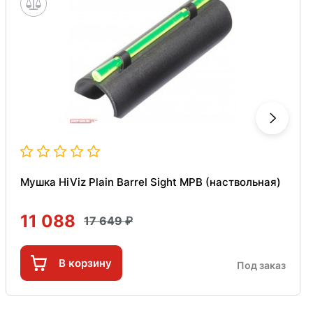
Мушка HiViz Plain Barrel Sight MPB (наствольная)
11 088
17 649
В корзину
Под заказ