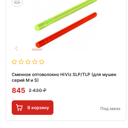
Сменное оптоволокно HiViz SLP/TLP (для мушек
серий M и S)
845
2 430
В корзину
Под заказ