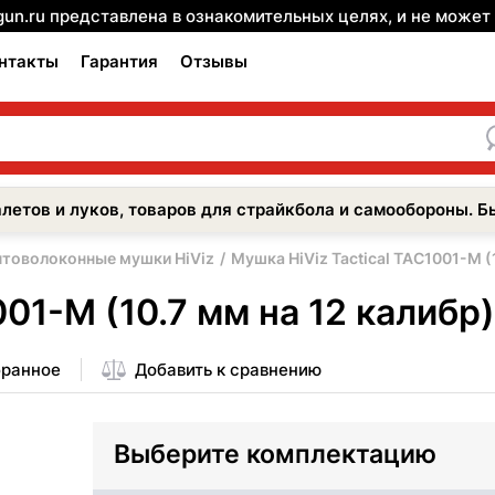
gun.ru представлена в ознакомительных целях, и не може
нтакты
Гарантия
Отзывы
летов и луков, товаров для страйкбола и самообороны. Б
товолоконные мушки HiViz
Мушка HiViz Tactical TAC1001-M (
001-M (10.7 мм на 12 калибр)
бранное
Добавить к сравнению
Выберите комплектацию