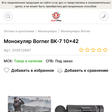
Вся лицензионная продукция на сайте cccp-gun.ru представлена в ознакомительных
целях, и не может быть приобретена дистанционным способом.
Оптика и крепления
Монокуляры
Монокуляры Borner
Монокуляр Borner BK-7 10x42
Арт.
310512687
МСК:
Товар в наличии
СПБ:
Под заказ
Добавить в избранное
Добавить к сравнению