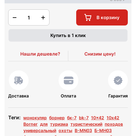
1
В корзину
Купить в 1 клик
Нашли дешевле?
Снизим цену!
Доставка
Оплата
Гарантия
Теги:
монокуляр
борнер
бк-7
bk-7
10x42
10х42
Borner
для
туризма
туристический
походов
универсальный
охоты
B-MN03
Б-МН03