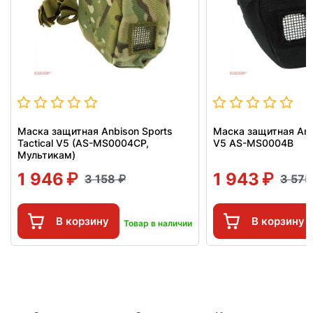
Маска защитная Anbison Sports
Маска защитная Anbi
Tactical V5 (AS-MS0004CP,
V5 AS-MS0004B
Мультикам)
1 946
1 943
3 158
3 57
В корзину
В корзину
Товар в наличии