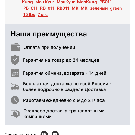
Kung
Ман Кунг
МанКунг
ManKung
РБ011
РБ-011
RB-011
RB011
MK
МК
зеленый
green
15 lbs
7 кгс
Наши преимущества
Оплата при получении
Гарантия на товар до 24 месяцев
Гарантия обмена, возврата - 14 дней
Бесплатная доставка по всей России -
более подробно в разделе Доставка
Работаем ежедневно с 9 до 21 часа
Экспресс доставка транспортными
компаниями
Следи за нами: