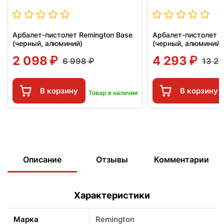
Арбалет-пистолет Remington Base
Арбалет-пистолет Re
(черный, алюминий)
(черный, алюминий)
2 098
4 293
6 998
13 2
В корзину
В корзину
Товар в наличии
Описание
Отзывы
Комментарии
Характеристики
Марка
Remington