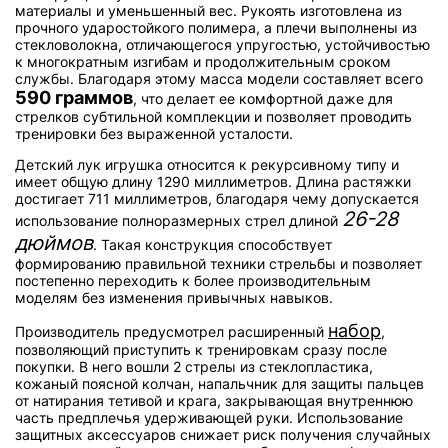
материалы и уменьшенный вес. Рукоять изготовлена из
прочного ударостойкого полимера, а плечи выполнены из
стекловолокна, отличающегося упругостью, устойчивостью
к многократным изгибам и продолжительным сроком
службы. Благодаря этому масса модели составляет всего
590 граммов
, что делает ее комфортной даже для
стрелков субтильной комплекции и позволяет проводить
тренировки без выраженной усталости.
Детский лук игрушка относится к рекурсивному типу и
имеет общую длину 1290 миллиметров. Длина растяжки
достигает 711 миллиметров, благодаря чему допускается
26-28
использование полноразмерных стрел длиной
дюймов
. Такая конструкция способствует
формированию правильной техники стрельбы и позволяет
постепенно переходить к более производительным
моделям без изменения привычных навыков.
набор
Производитель предусмотрел расширенный
,
позволяющий приступить к тренировкам сразу после
покупки. В него вошли 2 стрелы из стеклопластика,
кожаный поясной колчан, напальчник для защиты пальцев
от натирания тетивой и крага, закрывающая внутреннюю
часть предплечья удерживающей руки. Использование
защитных аксессуаров снижает риск получения случайных