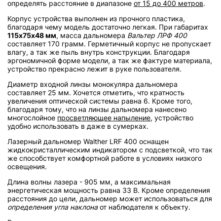
определять расстояние в диапазоне
от 15 до 400 метров
.
Корпус устройства выполнен из прочного пластика,
благодаря чему модель достаточно легкая. При габаритах
115х75х48 мм
, масса дальномера
Вальтер ЛРФ 400
составляет 170 грамм. Герметичный корпус не пропускает
влагу, а так же пыль внутрь конструкции. Благодаря
эргономичной форме модели, а так же фактуре материала,
устройство прекрасно лежит в руке пользователя.
Диаметр входной линзы монокуляра дальномера
составляет 25 мм. Хочется отметить, что кратность
увеличения оптической системы равна 6. Кроме того,
благодаря тому, что на линзы дальномера нанесено
многослойное
просветляющее напыление
, устройство
удобно использовать в даже в сумерках.
Лазерный дальномер Walther LRF 400 оснащен
жидкокристаллическим индикатором с подсветкой, что так
же способствует комфортной работе в условиях низкого
освещения.
Длина волны лазера - 905 мм, а максимальная
энергетическая мощность равна 33 В. Кроме определения
расстояния до цели, дальномер может использоваться для
определения угла наклона
от наблюдателя к объекту.