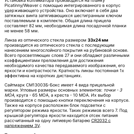
Установка коллиматора производится на планку
Picatinny/Weaver с помощью интегрированного в корпус
удерживающего устройства. Оно включает в себя два
затяжных винта затягивающихся шестигранным ключом
поставляемым в комплекте. Общая длина прицела
составляет 82 мм, необходимая длина посадочной планки
не менее 58 мм.
Линза из оптического стекла размером
33х24 мм
производится из оптического стекла с последующим
нанесением многослойного покрытия на рубиновой основе.
Всего просветляющих слоев 27 и они обладают различными
коэффициентами преломления для достижения
необходимого качества передаваемого изображения, его
яркости и контрастности. Кратность линзы постоянная 1х
эффективна на коротких дистанциях.
Сайтмарк СМ13003Б-Бокс имеет 4 вида прицельной
марки. Угловые размеры основных элементов:
точки - 3
МОА
, круга - 65 МОА, а креста - 10 МОА. Их выбор
производится с помощью кнопки переключения на корпусе.
Также на корпусе расположен блок подсветки с
регулятором режима яркости. Таких режимов всего 7. Под
крышкой регулятора яркости находится отсек питания
рассчитанный на одну литиевую батарею
CR2032 с
напряжением 3V
.