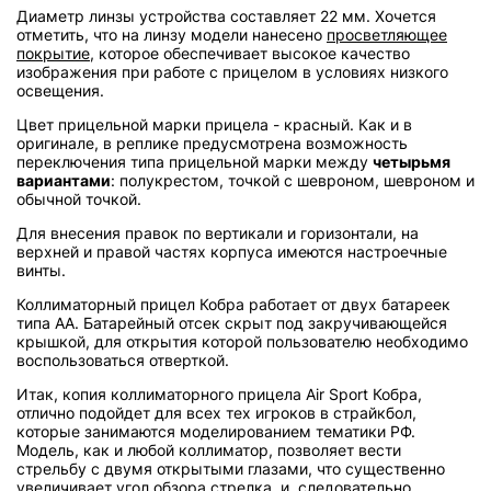
Диаметр линзы устройства составляет 22 мм. Хочется
отметить, что на линзу модели нанесено
просветляющее
покрытие
, которое обеспечивает высокое качество
изображения при работе с прицелом в условиях низкого
освещения.
Цвет прицельной марки прицела - красный. Как и в
оригинале, в реплике предусмотрена возможность
переключения типа прицельной марки между
четырьмя
вариантами
: полукрестом, точкой с шевроном, шевроном и
обычной точкой.
Для внесения правок по вертикали и горизонтали, на
верхней и правой частях корпуса имеются настроечные
винты.
Коллиматорный прицел Кобра работает от двух батареек
типа АА. Батарейный отсек скрыт под закручивающейся
крышкой, для открытия которой пользователю необходимо
воспользоваться отверткой.
Итак, копия коллиматорного прицела Air Sport Кобра,
отлично подойдет для всех тех игроков в страйкбол,
которые занимаются моделированием тематики РФ.
Модель, как и любой коллиматор, позволяет вести
стрельбу с двумя открытыми глазами, что существенно
увеличивает угол обзора стрелка, и, следовательно,